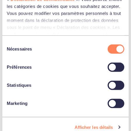
les catégories de cookies que vous souhaitez accepter.
enregistré
Vous pouvez modifier vos paramètres personnels à tout
moment dans la déclaration de protection des données
Un divorce, ou la dissolution d’un partenariat ne reste pas
sous le point de menu « Déclaration des cookies ». Les
sans effet sur votre prévoyance professionnelle.
cookies sont de petits fichiers texte qui peuvent être
Suite
utilisés par les sites web pour rendre l’expérience de
Sélection
l’utilisateur plus efficace.
Nécessaires
du
consentement
Préférences
Invalidité
Statistiques
Quelles prestations obtenez-vous en cas d’invalidité?
Suite
Marketing
Afficher les détails