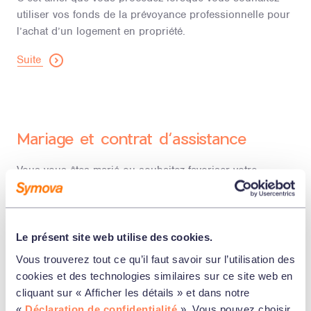
utiliser vos fonds de la prévoyance professionnelle pour
l’achat d’un logement en propriété.
Suite
Mariage et contrat d‘assistance
Vous vous êtes marié ou souhaitez favoriser votre
partenaire au sens du droit de la prévoyance? Cliquez sur
suite pour de plus amples informations.
Suite
Le présent site web utilise des cookies.
Vous trouverez tout ce qu’il faut savoir sur l’utilisation des
cookies et des technologies similaires sur ce site web en
cliquant sur « Afficher les détails » et dans notre
Divorce et dissolution d’un partenariat
«
Déclaration de confidentialité
». Vous pouvez choisir