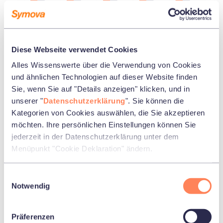
4.00
3.00
2.00
1.00
0.29
0.18
0.05
0.05
-0.18
Diese Webseite verwendet Cookies
0.00
2023
2024
2025
2026
ab 1.7.2010 p.a.
Alles Wissenswerte über die Verwendung von Cookies
und ähnlichen Technologien auf dieser Website finden
Symova
Strategie
Differenz
Sie, wenn Sie auf "Details anzeigen" klicken, und in
unserer "
Datenschutzerklärung
". Sie können die
Kategorien von Cookies auswählen, die Sie akzeptieren
möchten. Ihre persönlichen Einstellungen können Sie
jederzeit in der Datenschutzerklärung unter dem
Menüpunkt "Cookie Deklaration" ändern.
Einleitung
Einwilligungsauswahl
Anlagestrategie & Vermögen
Notwendig
Performance
Präferenzen