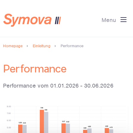
Menu
Homepage
Einleitung
Performance
Performance
Performance vom 01.01.2026 - 30.06.2026
8.00
7.49
7.20
7.00
6.00
5.57
5.52
5.39
5.34
4.90
4.83
5.00
4.72
4.65